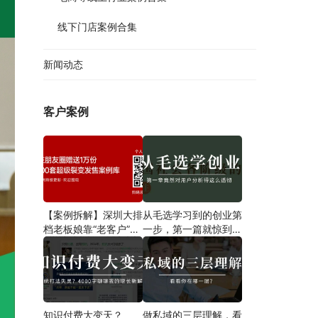
线下门店案例合集
新闻动态
客户案例
【案例拆解】深圳大排
从毛选学习到的创业第
档老板娘靠“老客户”一
一步​，第一篇就惊到我
招翻盘，营业额狂飙翻
了！
倍，8点后爆满停单！
知识付费大变天？
做私域的三层理解，看