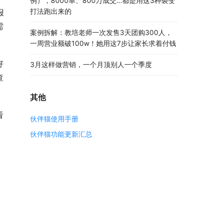
例），8000单、800万成交…都是用这3种裂变
打法跑出来的
报
需
案例拆解：教培老师一次发售3天团购300人，
一周营业额破100w！她用这7步让家长求着付钱
好
3月这样做营销，一个月顶别人一个季度
查
其他
看
伙伴猫使用手册
伙伴猫功能更新汇总