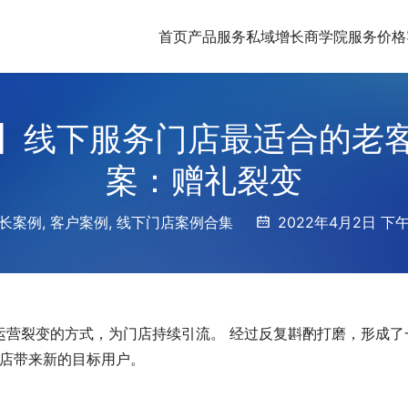
首页
产品服务
私域增长商学院
服务价格
】线下服务门店最适合的老
案：赠礼裂变
长案例
,
客户案例
,
线下门店案例合集
2022年4月2日 下午1
运营裂变的方式，为门店持续引流。 经过反复斟酌打磨，形成了
店带来新的目标用户。