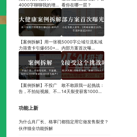
4000字聊聊我的增长
看你在哪一层？
新解法
【案例拆解】用一张视
5000字公域引流私域
力筛查卡引爆650+新
内部方案首次曝
用户！大健康门诊也能
光！！！案例分析、操
用裂变发售玩转精准引
作步骤都有！
流！
【案例拆解】不投广
敢不敢跟我一起挑战：
告，不拍短视频、不直
14天裂变获客1000
播，如何从200好友获
人？
取200多万客户？
功能上新
为什么肖厂长、格掌门都指定用它做发售裂变？
伙伴猫全功能拆解