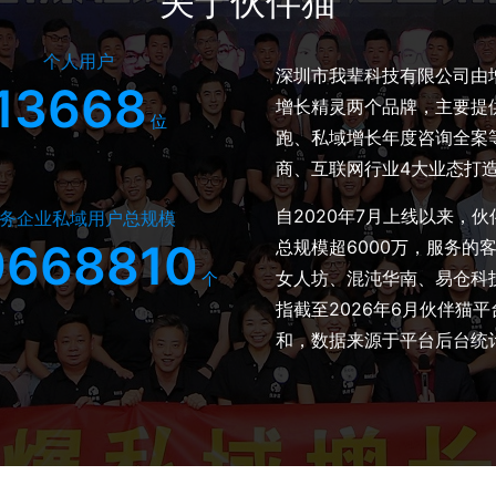
关于伙伴猫
个人用户
深圳市我辈科技有限公司由增
13668
增长精灵两个品牌，主要提
位
跑、私域增长年度咨询全案
商、互联网行业4大业态打
自2020年7月上线以来，
务企业私域用户总规模
9668810
总规模超6000万，服务
女人坊、混沌华南、易仓科
个
指截至2026年6月伙伴猫
和，数据来源于平台后台统