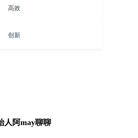
高效
创新
人阿may聊聊