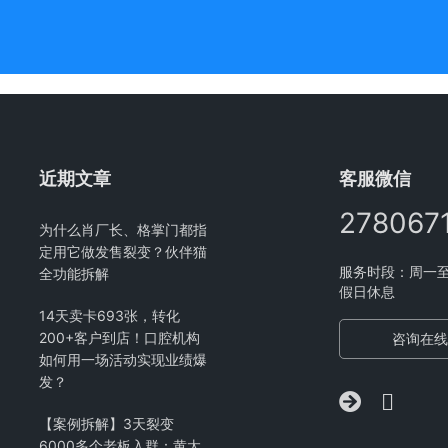
近期文章
客服微信
278067
为什么肖厂长、格掌门都指
定用它做发售裂变？伙伴猫
服务时段：周一至周五
全功能拆解
假日休息
14天卖卡693张，转化
200+客户到店！口腔机构
咨询在线
如何用一场活动实现业绩爆
发？
【案例拆解】3天裂变
6000多个老板入群：黄太