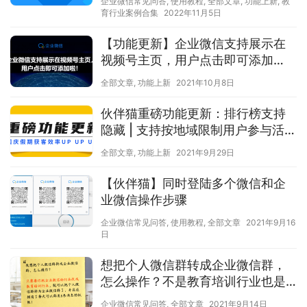
企业微信常见问答
,
使用教程
,
全部文章
,
功能上新
,
教
育行业案例合集
2022年11月5日
【功能更新】企业微信支持展示在
视频号主页，用户点击即可添加
啦！
全部文章
,
功能上新
2021年10月8日
伙伴猫重磅功能更新：排行榜支持
隐藏 | 支持按地域限制用户参与活动
| 支持付费活动设置多规格商品
全部文章
,
功能上新
2021年9月29日
【伙伴猫】同时登陆多个微信和企
业微信操作步骤
企业微信常见问答
,
使用教程
,
全部文章
2021年9月16
日
想把个人微信群转成企业微信群，
怎么操作？不是教育培训行业也是
有方法的。
企业微信常见问答
,
全部文章
2021年9月14日