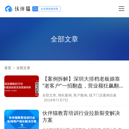
全部文章
首页
全部文章
【案例拆解】深圳大排档老板娘靠
“老客户”一招翻盘，营业额狂飙翻
倍，8点后爆满停单！
全部文章
,
增长案例
,
客户案例
,
线下门店案例合集
2024年11月7日
伙伴猫教育培训行业拉新裂变解决
方案