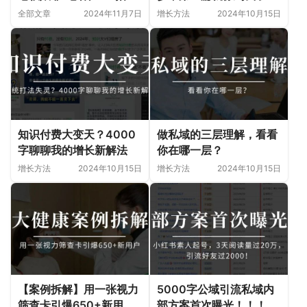
盘，营业额狂飙翻倍，8
全部文章
2024年11月7日
增长方法
2024年10月15日
点后爆满停单！
知识付费大变天？4000
做私域的三层理解，看看
字聊聊我的增长新解法
你在哪一层？
增长方法
2024年10月15日
增长方法
2024年10月15日
【案例拆解】用一张视力
5000字公域引流私域内
筛查卡引爆650+新用
部方案首次曝光！！！案