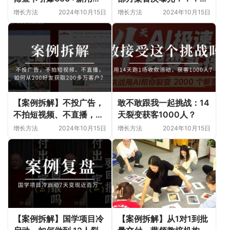
户！大健康门诊也能用裂
例分析、操作步骤都有！
增长方法
2024年10月15日
增长方法
2024年10月15日
变发售玩转精准引流！
【案例拆解】不投广告，
敢不敢跟我一起挑战：14
不拍短视频、不直播，如
天裂变获客1000人？
何从200好友获取200多
增长方法
2024年10月15日
增长方法
2024年10月15日
万客户？
【案例拆解】国学项目冷
【案例拆解】从1对1到批