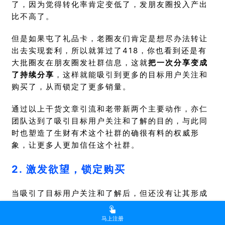
了，因为觉得转化率肯定变低了，发朋友圈投入产出
比不高了。
但是如果屯了礼品卡，老圈友们肯定是想尽办法转让
出去实现套利，所以就算过了418，你也看到还是有
大批圈友在朋友圈发社群信息，这就
把一次分享变成
了持续分享
，这样就能吸引到更多的目标用户关注和
购买了，从而锁定了更多销量。
通过以上干货文章引流和老带新两个主要动作，亦仁
团队达到了吸引目标用户关注和了解的目的，与此同
时也塑造了生财有术这个社群的确很有料的权威形
象，让更多人更加信任这个社群。
2. 激发欲望，锁定购买
当吸引了目标用户关注和了解后，但还没有让其形成
购买意愿，因为他们还不了解到购买的重要性，加入
需求还不够强烈。所以，这个时候，就
需要找到用户
马上注册