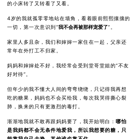
的小床转了又转看了又看。
4岁的我就孤零零地站在墙角，看着眼前熙熙攘攘的
一切，第一次意识到“
我不会再被那样宠爱了
”。
家里人多且杂，我们和婶婶一家住在一起，父亲还
常年在外打工不归家。
妈妈和婶婶处不好，我经常会受到堂哥堂姐的“不友
好对待”。
但年少的我不懂大人间的弯弯绕绕，只记得我再想
吃的糖果，妈妈也不会买给我，每次我哭得撕心裂
肺，换来的只有更激烈的毒打。
渐渐地我就不敢再跟妈妈要了，我开始明白：
哪怕
是我妈都不会无条件地爱我，所以我想要的糖，只
能靠我自己去挣，其他谁也靠不住。