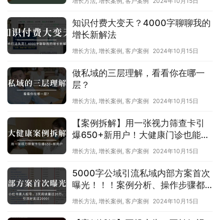
增长方法
,
增长案例
,
客户案例
2024年10月15日
知识付费大变天？4000字聊聊我的
增长新解法
增长方法
,
增长案例
,
客户案例
2024年10月15日
做私域的三层理解，看看你在哪一
层？
增长方法
,
增长案例
,
客户案例
2024年10月15日
【案例拆解】用一张视力筛查卡引
爆650+新用户！大健康门诊也能用
裂变发售玩转精准引流！
增长方法
,
增长案例
,
客户案例
2024年10月15日
5000字公域引流私域内部方案首次
曝光！！！案例分析、操作步骤都
有！
增长方法
,
增长案例
,
客户案例
2024年10月15日