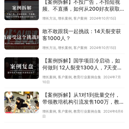
【案例拆解】不投广告，不拍短视
频、不直播，如何从200好友获取
200多万客户？
增长方法
,
增长案例
,
客户案例
2024年10月15日
敢不敢跟我一起挑战：14天裂变获
客1000人？
增长方法
,
增长案例
,
客户案例
2024年10月15日
【案例拆解】国学项目冷启动，如
何做到 12人裂变1300人，7天变现
近百万？
增长案例
,
客户案例
,
教育行业案例合集
2024年7月
10日
【案例拆解】从1对1到批量交付，
带领教培机构引流发售100万，教培
品牌方赶紧复制！
增长案例
,
客户案例
,
教育行业案例合集
2024年6月6
日