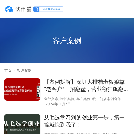
客户案例
首页
客户案例
【案例拆解】深圳大排档老板娘靠
“老客户”一招翻盘，营业额狂飙翻
倍，8点后爆满停单！
全部文章
,
增长案例
,
客户案例
,
线下门店案例合集
2024年11月7日
从毛选学习到的创业第一步​，第一
篇就惊到我了！