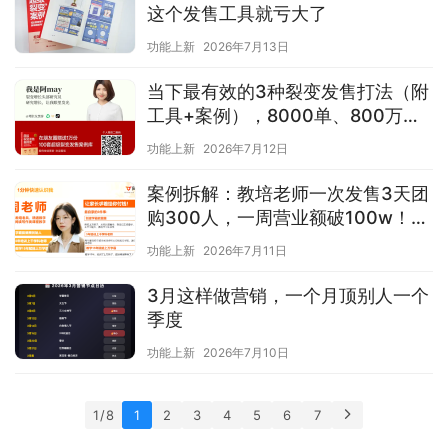
这个发售工具就亏大了
功能上新
2026年7月13日
当下最有效的3种裂变发售打法（附
工具+案例），8000单、800万成
交…都是用这3种裂变打法跑出来的
功能上新
2026年7月12日
案例拆解：教培老师一次发售3天团
购300人，一周营业额破100w！她
用这7步让家长求着付钱
功能上新
2026年7月11日
3月这样做营销，一个月顶别人一个
季度
功能上新
2026年7月10日
1 / 8
1
2
3
4
5
6
7