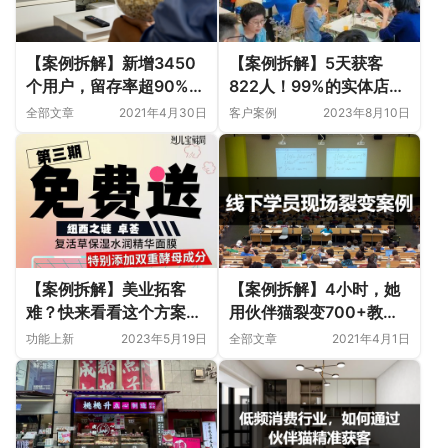
【案例拆解】新增3450
【案例拆解】5天获客
个用户，留存率超90%，
822人！99%的实体店老
裂变涨粉就靠它
板都不知道这个裂变获客
全部文章
2021年4月30日
客户案例
2023年8月10日
方法，爆单飞起！
【案例拆解】美业拓客
【案例拆解】4小时，她
难？快来看看这个方案，
用伙伴猫裂变700+教育
一场活动裂变拓客6899
行业负责人（文末彩蛋）
功能上新
2023年5月19日
全部文章
2021年4月1日
人，裂变层级高达32层！