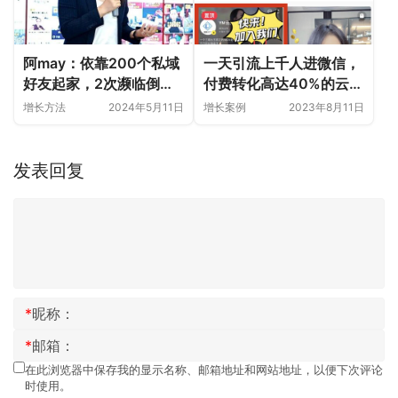
阿may：依靠200个私域
一天引流上千人进微信，
好友起家，2次濒临倒
付费转化高达40%的云蔓
闭，创业6年，我到底经
创业说的小红书公转私引
增长方法
2024年5月11日
增长案例
2023年8月11日
历了什么？
流成交复盘
发表回复
*
昵称：
*
邮箱：
在此浏览器中保存我的显示名称、邮箱地址和网站地址，以便下次评论
时使用。