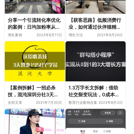
分享一个引流转化率优化
【获客思路】低频消费行
的案例：日均加粉率从
业，如何通过伙伴猫精准
16.2%提升至38.97%，
获客
增长案例
2023年8月11日
增长方法
2021年9月24日
到底做对了什么？#案例
拆解#
【案例拆解】一招必杀
1.3万字长文拆解：借助
技，混沌深圳分社3天裂
社交裂变玩法，0成本获
变1958个线上学员
取200多万用户的3大增
全部文章
2021年7月30日
教育行业案例合集
2023年8月3日
长方案