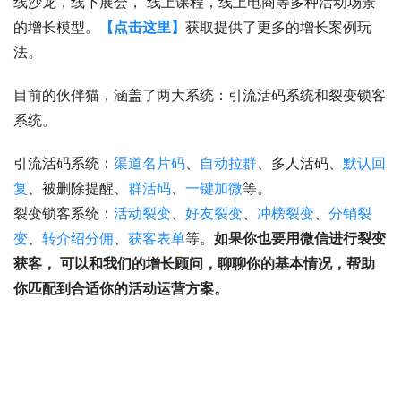
线沙龙，线下展会， 线上课程，线上电商等多种活动场景
的增长模型。
【点击这里】
获取提供了更多的增长案例玩
法。
目前的伙伴猫，涵盖了两大系统：引流活码系统和裂变锁客
系统。
引流活码系统：
渠道名片码
、
自动拉群
、多人活码、
默认回
复
、被删除提醒、
群活码
、
一键加微
等。
裂变锁客系统：
活动裂变
、
好友裂变
、
冲榜裂变
、
分销裂
变
、
转介绍分佣
、
获客表单
等。
如果你也要用微信进行裂变
获客， 可以和我们的增长顾问，聊聊你的基本情况，帮助
你匹配到合适你的活动运营方案。