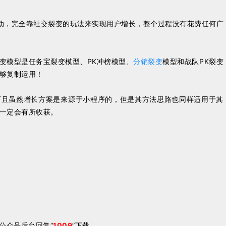
动，完全靠社交裂变的玩法来实现用户增长，整个过程没有花费任何广
变模型是任务宝裂变模型、PK冲榜模型、
分销裂变
模型和战队PK裂变
够复制运用！
而且虽然增长方案是来源于小程序的，但是其方法思路也同样适用于其
一定会有所收获。
公众号后台回复“
1009
”下载