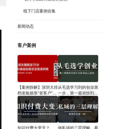
线下门店案例合集
新闻动态
客户案例
【案例拆解】深圳大排
从毛选学习到的创业第
档老板娘靠“老客户”一
一步​，第一篇就惊到我
招翻盘，营业额狂飙翻
了！
倍，8点后爆满停单！
知识付费大变天？
做私域的三层理解，看