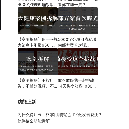
4000字聊聊我的增长
看你在哪一层？
新解法
【案例拆解】用一张视
5000字公域引流私域
力筛查卡引爆650+新
内部方案首次曝
用户！大健康门诊也能
光！！！案例分析、操
用裂变发售玩转精准引
作步骤都有！
流！
【案例拆解】不投广
敢不敢跟我一起挑战：
告，不拍短视频、不直
14天裂变获客1000
播，如何从200好友获
人？
取200多万客户？
功能上新
为什么肖厂长、格掌门都指定用它做发售裂变？
伙伴猫全功能拆解