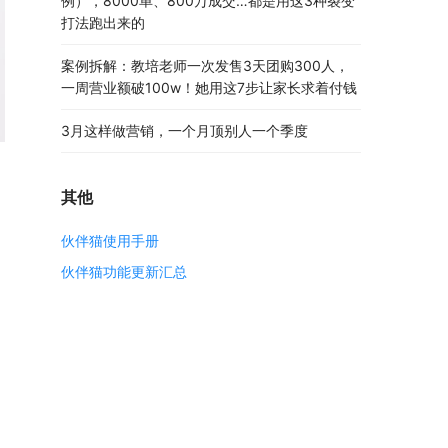
例），8000单、800万成交…都是用这3种裂变
打法跑出来的
案例拆解：教培老师一次发售3天团购300人，
一周营业额破100w！她用这7步让家长求着付钱
3月这样做营销，一个月顶别人一个季度
其他
伙伴猫使用手册
伙伴猫功能更新汇总