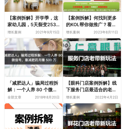
【案例拆解】开学季，这
【案例拆解】何找到更多
家幼儿园，5天裂变2538
的KOL帮你做推广？看看
个当地宝妈家长
百雀羚如何把淘宝客的日
增长案例
2021年9月15日
增长案例
2023年8月11日
成交额从5000元拉升到6
万！
「减肥达人」骗局过程拆
【眼科门店案例拆解】线
解：一个人养 80 个微信
下服务门店最适合的老客
号，靠减肥药月赚 500
户带新客户的裂变方案：
全部文章
2018年8月20日
增长案例
2022年4月2日
万
赠礼裂变