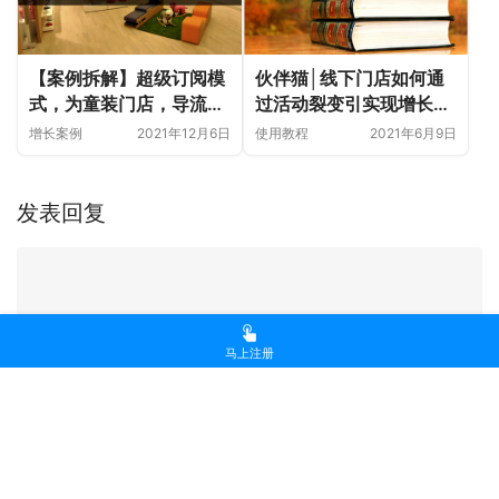
【案例拆解】超级订阅模
伙伴猫│线下门店如何通
式，为童装门店，导流
过活动裂变引实现增长闭
526位宝妈连续3个月到
环？
增长案例
2021年12月6日
使用教程
2021年6月9日
店
发表回复
马上注册
*
昵称：
*
邮箱：
在此浏览器中保存我的显示名称、邮箱地址和网站地址，以便下次评论
时使用。