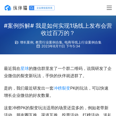
#案例拆解# 我是如何实现1场线上发布会营
收过百万的？
增长案例
,
教育行业案例合集
,
电商等线上行业案例合集
2023年8月11日 下午5:34
最近我在
星球
的微信群里发了一个群二维码，说我研发了企
业微信的裂变新玩法，手快的伙伴就进群了。
是的，我们最近研发出一套
冲榜裂变
PK的玩法，可以快速
增长企业微信的好友数量。
这套冲榜PK的裂变玩法适用的场景还蛮多的，例如老带新
活动、朋友圈互推、渠道互推、投票活动、打榜活动、送礼