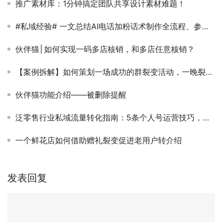
推广素材库：1分钟搞定团队共享设计素材难题！
#私域经验# 一文总结AI电话加粉话术制作全流程、参考话术、加粉公式全内容
伙伴猫│如何实现一码多店核销，和多店任意核销？
【案例拆解】如何策划一场成功的群裂变活动，一晚裂变100+社群？
伙伴猫功能介绍——被删除提醒
泛零售行业私域流量转化指南：5条个人号运营技巧，引爆流量池！
一个鲜花店如何借助赠礼裂变促进老用户转介绍
发表回复