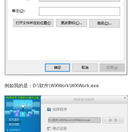
例如我的是：D:\软件\WXWork\WXWork.exe