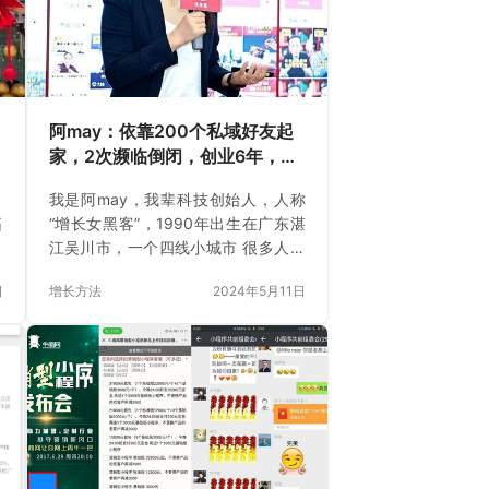
阿may：依靠200个私域好友起
家，2次濒临倒闭，创业6年，我
到底经历了什么？
，
我是阿may，我辈科技创始人，人称
拓
“增长女黑客”，1990年出生在广东湛
线
江吴川市，一个四线小城市 很多人知
家
道我，是由于我在刚创业的起盘阶段
日
增长方法
2024年5月11日
交
做一场私域裂变增长活动，3天获客
，
1.5万人，产品用户200多万，刷爆整
们
个运营圈 创业6年来，我一直深耕于
策
私域裂变增长，累计服务了科大讯
天
飞、群响、混沌、车海洋、易仓、盘
绩
子女人坊等4627家企业，服务企业私
请
域用户总规模超6000万 我还被邀请
策
到各大平台分享我的私域获客经验，
目
累计为我付费的学员超过2万人： 但