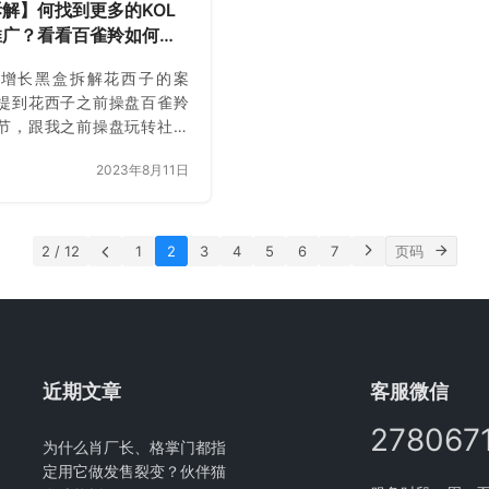
解】何找到更多的KOL
推广？看看百雀羚如何把
日成交额从5000元拉升
到增长黑盒拆解花西子的案
提到花西子之前操盘百雀羚
节，跟我之前操盘玩转社群
群的思路很是类似。
2023年8月11日
2 / 12
1
2
3
4
5
6
7
近期文章
客服微信
278067
为什么肖厂长、格掌门都指
定用它做发售裂变？伙伴猫