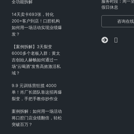
服务时段：周一至周五
全功能拆解
假日休息
14天卖卡693张，转化
200+客户到店！口腔机构
咨询在线
如何用一场活动实现业绩爆
发？
【案例拆解】3天裂变
6000多个老板入群：黄太
吉创始人赫畅如何通过一
场”云喝酒”发售高效激活私
域？
9.9 元训练营狂揽 4000
单！肖厂长团队靠这招再爆
裂变，手把手教你抄作业
案例拆解：如何用一场活动
将口腔门店业绩翻倍，轻松
突破百万？