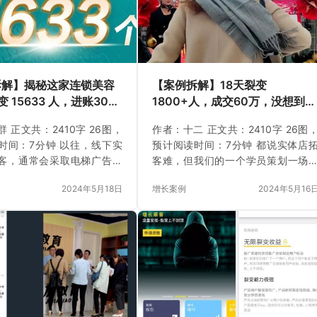
拆解】揭秘这家连锁美容
【案例拆解】18天裂变
 15633 人，进账300
1800+人，成交60万，没想到实
后的细节！
体店获客还能这么玩！
 正文共：2410字 26图，
作者：十二 正文共：2410字 26图
时间：7分钟 以往，线下实
预计阅读时间：7分钟 都说实体店
客，通常会采取电梯广告、
客难，但我们的一个学员策划一场
音同城引流等比较传统的方
下活动，就在 18 天内帮助西宁的一
2024年5月18日
增长案例
2024年5月16
我们的一位学员经过辅导后，
实体门店裂变了1800多人，最终成
一场特别的获客活动。仅仅
60多万。 下面，我们就来拆解一下
间，就成功销售了15633张
他们是怎么做到的吧！ 活动背景 我
锁客卡，最终营收超300万。
的学员孟大侠的朋友在西宁做珠宝
她还对达成一万单的销售目
划，临近过年要做到 50万业绩，但
心，但通过系统地学习裂变
气比较冷，员工不愿意地推，那业
论，再加上我们的陪跑，策
可能就完不成。 所以，他就特地邀
效果远远超越她的预期，创
孟大侠去自己公司的所在地，帮他
绩新高。 那这是如何做到的
划一场裂变增长活动来实现业绩