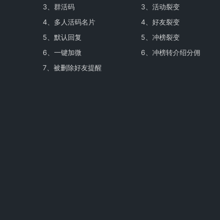
3、
群活码
3、
活动裂变
4、
多人活码名片
4、
好友裂变
5、
默认回复
5、
冲榜裂变
6、
一键加微
6、
冲榜转介绍分佣
7、
被删除好友提醒