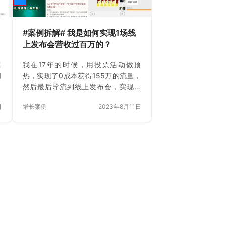
用
是很多人却不知道曾经的我是个社
恐，创业之初微信好友只有20…
#案例拆解# 我是如何实现1场线
上发布会营收过百万的？
超
我在17年的时候，用投票活动做预
创
热，实现了0成本获得155万的流量，
率
然后最后导流到线上发布会，实现一
者
天发布会营收过百万
日
增长案例
2023年8月11日
，
有
序
，
，
，
级
享
序
，