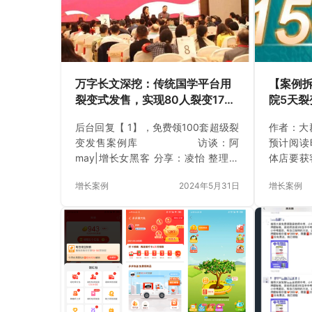
万字长文深挖：传统国学平台用
【案例
裂变式发售，实现80人裂变1775
院5天裂变
人，成交158万的细节！
多万背
后台回复【 1】，免费领100套超级裂
作者：大群
变发售案例库 访谈：阿
预计阅读
may|增长女黑客 分享：凌怡 整理：
体店要获
罗光现 正文共：11030字 58图，预计
地推、抖
增长案例
2024年5月31日
增长案例
阅读时间：28分钟 在海星案例共享计
式。 但
划的第一期直播中，我们邀请到了海
就策划了
星增长圈的会员，同时也是我们裂变
用了5天时
式发售增长系统的学员–凌怡老师，来
198元的
为我们分享她和荞嘉老师操盘的一
刚开始，
个…
标没有信
增长方法
划的活动
下历史业