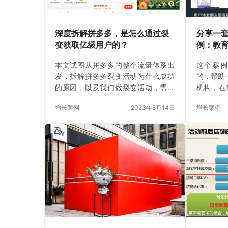
呢？让我
景 颜美
深度拆解拼多多，是怎么通过裂
分享一
变获取亿级用户的？
例：教育
了500
本文试图从拼多多的整个流量体系出
这个案
店200
发，拆解拼多多裂变活动为什么成功
的，帮助
的原因，以及我们做裂变活动，需要
机构，在
如何去考虑和策划活动。
个人号，
增长案例
2023年8月14日
增长案例
剧本，实
店内转化