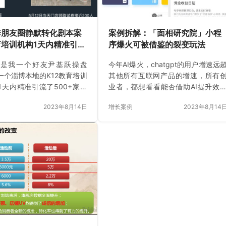
们一起来拆解一下。 活动背
标。 增长模型 经过梳理，孟大侠采
安香是一家专注…
了商家联盟+分销…
套朋友圈静默转化剧本案
案例拆解：「面相研究院」小程
培训机构1天内精准引流
序爆火可被借鉴的裂变玩法
+家长个人号，实现线下到
例是我一个好友尹基跃操盘
今年AI爆火，chatgpt的用户增速远
人！
一个淄博本地的K12教育培训
其他所有互联网产品的增速，所有
1天内精准引流了500+家长
业者，都想看看能否借助AI提升效
并通过一套朋友圈静默转化
或抢到红利，我身边也有不少创业
2023年8月14日
增长案例
2023年8月14
现线下到店200人，当天在
正在构思新的AI产品。但是实际上
了2万的营业额。
AI并不是新鲜事，早在2019年，就
一款号称人工智能看面相的小程
「面相研究院」就在小程序圈爆红
这款小程序虽然因为太火被封杀了
但是其获客裂变的手段也非常经典
在此，我把这个案例作为我们《超
裂变发售案例库》的压轴案例，分
给大家，如果你想要通过一款小程
应用来获客，这款工具的裂变玩法
一定有可供你借鉴的地方！