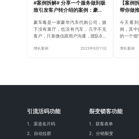
#案例拆解# 分享一个服务做到极
【案例拆
致引发客户转介绍的案例：豪车
帮你做
毒
淘宝客的
豪车毒是一家豪华汽车代购公司，旗
今天看
到6万！
下没有展厅，也没有汽车，几乎不见
例，其中
客户，只靠微信跟用户沟通，团队8个
的一个细
人，去年完成销售额3个多亿！
666社
增长案例
2023年8月11日
增长案例
引流活码功能
裂变锁客功能
1、
渠道名片码
1、
获客表单
2、
自动拉群
2、
分销裂变