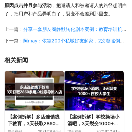
原因点击并且参与活动
；把邀请人和被邀请人的路径想明白
了，把用户和产品弄明白了，裂变不会差到那里去。
上一篇：
分享一套朋友圈静默转化剧本案例：教育培训机构1天内精准引流了500+家长个人号，实现线下到店200人！
下一篇：
阿may：依靠200个私域好友起家，2次濒临倒闭，创业6年，我到底经历了什么？
相关新闻
【案例拆解】多店连锁线
【案例拆解】学校操场小
下教育，3天获取2860条
酒吧，3天裂变1000+在
用户线索导流入店
校大学生
增长案例
2021年9月6日
增长案例
2021年12月1日