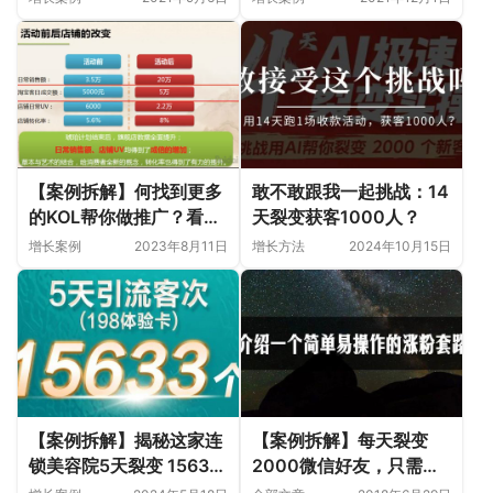
【案例拆解】何找到更多
敢不敢跟我一起挑战：14
的KOL帮你做推广？看看
天裂变获客1000人？
百雀羚如何把淘宝客的日
增长案例
2023年8月11日
增长方法
2024年10月15日
成交额从5000元拉升到6
万！
【案例拆解】揭秘这家连
【案例拆解】每天裂变
锁美容院5天裂变 15633
2000微信好友，只需要
人，进账300多万背后的
一招！