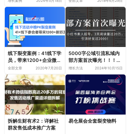
增长案例
2024年5月18日
全部文章
2018年6月29日
细节！
线下裂变案例：41线下学
5000字公域引流私域内
员，带来1200+企业微信
部方案首次曝光！！！案
好友
例分析、操作步骤都有！
全部文章
2020年7月20日
增长方法
2024年10月15日
拆解生财有术2：详解社
易仓展会全套裂变物料
群发售低成本推广方案