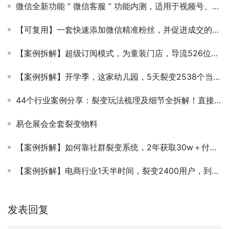
微信全新功能 ” 微信客服 ” 功能内测，适用于视频号、搜一搜、支付凭证、网页、微信外场景！
【可复用】一套快速添加微信精准粉丝，并促进成交的实操方法（附使用工具和具体话术）
【案例拆解】超级订阅模式，为童装门店，导流526位宝妈连续3个月到店
【案例拆解】开学季，这家幼儿园，5天裂变2538个当地宝妈家长
44个行业案例分享：裂变玩法梳理及细节全拆解！直接可复制！
易仓展会全套裂变物料
【案例拆解】如何靠社群裂变系统，2年获取30w＋付费用户，发展出4000＋推广员？
【案例拆解】电商行业1天半时间，裂变2400用户，到底是怎么做到的？
发表回复