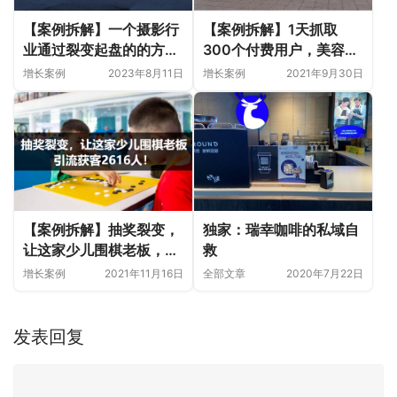
【案例拆解】一个摄影行
【案例拆解】1天抓取
业通过裂变起盘的的方
300个付费用户，美容店
案，一场裂变活动出
老板娘喊话：停停停！太
增长案例
2023年8月11日
增长案例
2021年9月30日
2000单，干出来500万
多了！
业绩
【案例拆解】抽奖裂变，
独家：瑞幸咖啡的私域自
让这家少儿围棋老板，引
救
流获客2616人！
增长案例
2021年11月16日
全部文章
2020年7月22日
发表回复