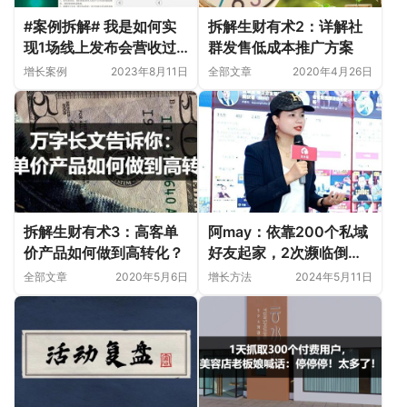
#案例拆解# 我是如何实
拆解生财有术2：详解社
现1场线上发布会营收过
群发售低成本推广方案
百万的？
增长案例
2023年8月11日
全部文章
2020年4月26日
拆解生财有术3：高客单
阿may：依靠200个私域
价产品如何做到高转化？
好友起家，2次濒临倒
闭，创业6年，我到底经
全部文章
2020年5月6日
增长方法
2024年5月11日
历了什么？