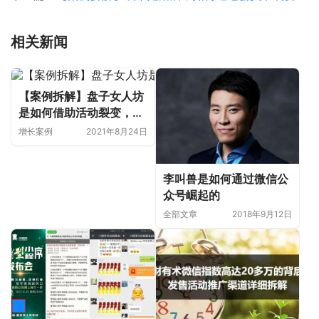
相关新闻
【案例拆解】盘子女人坊
是如何借助活动裂变，3
天拿到5972目标客户电
增长案例
2021年8月24日
话？
李叫兽是如何通过微信公
众号崛起的
全部文章
2018年9月12日