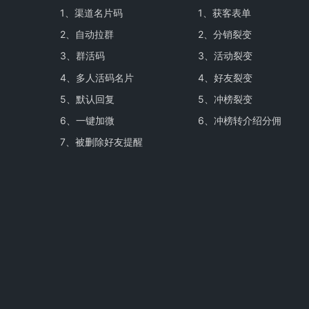
1、
渠道名片码
1、
获客表单
2、
自动拉群
2、
分销裂变
3、
群活码
3、
活动裂变
4、
多人活码名片
4、
好友裂变
5、
默认回复
5、
冲榜裂变
6、
一键加微
6、
冲榜转介绍分佣
7、
被删除好友提醒