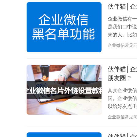
击【客户联系
伙伴猫│
企业微信有一
是我们口中说
来的人。比如
客，企业微信
企业微信常见
后，可以被永
踢出所有你建
下，他的微信
伙伴猫│
富： ①…
朋友圈？
其实企业微信
国。企业微信
以给好友点击
个干货圈，点
企业微信常见
天就把操作步
“通讯录管理”
伙伴猫│