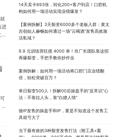
14天卖卡693张，转化200+客户到店！口腔机
！
构如何用一场活动实现业绩爆发？
就
【案例拆解】3天裂变6000多个老板入群：黄太
该进
吉创始人赫畅如何通过一场”云喝酒”发售高效激
之
活私域？
规则
会
9.9 元训练营狂揽 4000 单！肖厂长团队靠这招
再爆裂变，手把手教你抄作业
丰
看
案例拆解：如何用一场活动将口腔门店业绩翻
倍，轻松突破百万？
单日裂变500人！拆解00后操盘手的“反常识”心
法：不靠拉人头，靠“白嫖人情”
可
，有
做IP发售的操盘手和IP，要是不知道这个发售工
 今
具就亏大了
-
示，
当下最有效的3种裂变发售打法（附工具+案
？