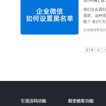
可以设置专属
我们总会遇到
退群。这种现
呢？ 有2个
第一个方法：
企业微信常见
企业微信群）
我们看到有个
三个点，进入
2 / 4
就会自动…
引流活码功能
裂变锁客功能