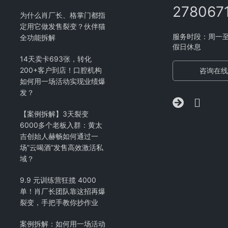
278067
为什么肖厂长、格掌门都指
定用它做发售裂变？伙伴猫
服务时段：周一至周五
全功能拆解
假日休息
14天卖卡693张，转化
200+客户到店！口腔机构
咨询在线
如何用一场活动实现业绩爆
发？
【案例拆解】3天裂变
6000多个老板入群：黄太
吉创始人赫畅如何通过一
场”云喝酒”发售高效激活私
域？
9.9 元训练营狂揽 4000
单！肖厂长团队靠这招再爆
裂变，手把手教你抄作业
案例拆解：如何用一场活动