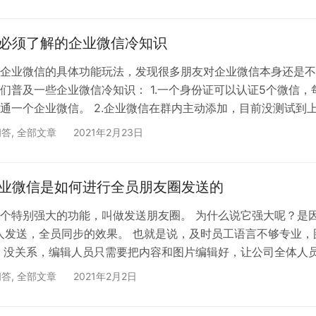
登陆企业微信官网后台进行编辑（图2） 2.个人发圈行为：每个
微信，自行编辑内容进行发圈。（图3,4） 其次，可是在使用朋
中，一些朋友遇到了客户看不到朋友圈消息的情况，这是…
你必须了解的企业微信冷知识
企业微信的具体功能玩法，发现很多朋友对企业微信本身还是不
们普及一些企业微信冷知识： 1.一个身份证可以认证5个微信，
通一个企业微信。 2.企业微信在群内主动添加，目前没测试到
，每天约30个左右。被动添加每天是400-1100人，所以要做好
问答
,
全部文章
2021年2月23日
.企业微信是有朋友圈的，目前一天可以发送一条，别人可以看到
对方评论，可以回复互动，但无法查看用户朋友圈。 4.企业微
，目前无法像个人微信一样，查看对方微信号。 5…
企业微信是如何进行全员朋友圈发送的
个特别强大的功能，叫做发送朋友圈。 为什么说它强大呢？是
人发送，全员同步的效果。 也就是说，及时员工语言不够专业，
 没关系，编辑人员只需要把内容和图片编辑好，让公司全体人员
企业微信中点击“同意发送”这条朋友圈，就可以自动完成。 甚
问答
,
全部文章
2021年2月2日
可以推送给指定标签的用户查看，做到精准的用户推广。 那具
？ 第1步：以管理员（或超管）身份进入企业微信网页版后台，