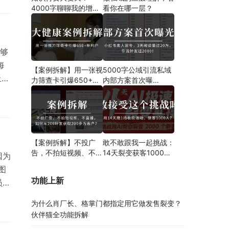
员
4000字聊聊我的增长
看你在哪一层？
友
新解法
够
每
【案例拆解】用一张视
5000字公域引流私域
上
力筛查卡引爆650+新
内部方案首次曝
用户！大健康门诊也能
光！！！案例分析、操
养
用裂变发售玩转精准引
作步骤都有！
你发
流！
信添
【案例拆解】不投广
敢不敢跟我一起挑战：
告，不拍短视频、不直
14天裂变获客1000
因为
播，如何从200好友获
人？
图
取200多万客户？
功能上新
/
至，
为什么肖厂长、格掌门都指定用它做发售裂变？
体是
伙伴猫全功能拆解
点