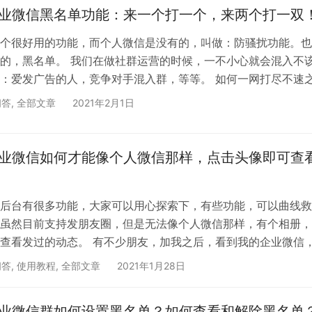
】-【互动服务】-【企业发表到客户朋友圈】，点击新建内…
企业微信黑名单功能：来一个打一个，来两个打一双
个很好用的功能，而个人微信是没有的，叫做：防骚扰功能。也
的，黑名单。 我们在做社群运营的时候，一不小心就会混入不
：爱发广告的人，竞争对手混入群，等等。 如何一网打尽不速
给我们提供了很好用的工具。 最关键的是，当用户触犯设定的
问答
,
全部文章
2021年2月1日
久拉入黑名单。一旦被拉入黑名单，不但会被立刻踢出去，而且
立的企业微信外部群，威力十分巨大！在不解除的黑名单的情况
永远不可能再次进入你创建的群。 这个防骚扰功能包含的十分
企业微信如何才能像个人微信那样，点击头像即可查
后台有很多功能，大家可以用心探索下，有些功能，可以曲线救
虽然目前支持发朋友圈，但是无法像个人微信那样，有个相册，
查看发过的动态。 有不少朋友，加我之后，看到我的企业微信
击后显示公众号的历史文章，觉得很好奇，问我是如何做到的？
问答
,
使用教程
,
全部文章
2021年1月28日
骤展示给大家： 1、管理员登录PC版企业微信，点击“我的企业”
 2、拉到下方，“对外资料显示”，点击“修改” 3、就看到有个提
企业微信群如何设置黑名单？如何查看和解除黑名单