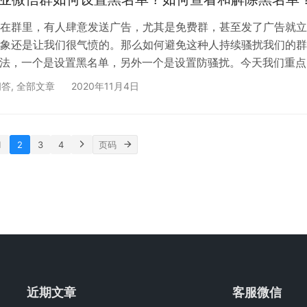
对外信息（可添加小程序、网页及文本信息），点击“…
在群里，有人肆意发送广告，尤其是免费群，甚至发了广告就立
象还是让我们很气愤的。那么如何避免这种人持续骚扰我们的群
方法，一个是设置黑名单，另外一个是设置防骚扰。今天我们重点
如何设置黑名单。（被设置黑名单的人将永远无法进入你创建的
问答
,
全部文章
2020年11月4日
 场景一：在群里看到有人发广告，直接手动设置黑名单。 在群
人突然发了一个广告，我们可以点击捣乱者的头像，点击右上角
用户的【个人信息】模块，打开【禁止加入我的客户群】，广告
1
2
3
4
近期文章
客服微信