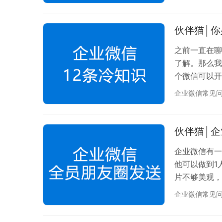
理员可以通过
工，通过企业
圈营销的过程
伙伴猫│
之前一直在聊
了解。那么我
个微信可以开
限。搜索添加
企业微信常见
号动作。 3
的内容，如果
加个人微信后
伙伴猫│
企业微信有一
他可以做到1
片不够美观，
某部门人员在
企业微信常见
这条朋友圈，
怎么实操的呢