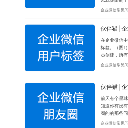
干扰问题，被
企业微信常见
信，还是可以
疑，要从服务
伙伴猫│
先了解下，是
做营销…
在企业微信中
标签。（图1
员创建，所有
个人标签由员
企业微信常见
类似于为客户
客户标签进行
上，是企业客
伙伴猫│
送…
前天有个星球
知道你有没有
圈的的那些问
业管理员统一
企业微信常见