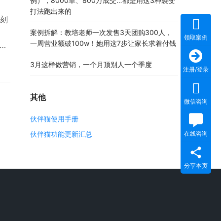
例），8000单、800万成交…都是用这3种裂变
打法跑出来的
刻
案例拆解：教培老师一次发售3天团购300人，
领取案例
一周营业额破100w！她用这7步让家长求着付钱
讲
0
3月这样做营销，一个月顶别人一个季度
里
注册/登录
的
人
其他
微信咨询
伙伴猫使用手册
伙伴猫功能更新汇总
在线咨询
分享本页