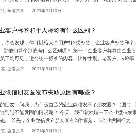
举报。然后我就不能和用户正常聊天了，不过如果对方是企业微
问答
,
全部文章
2021年3月10日
正常聊天的。（所以，向用户推荐内容，一定要避免是推广的嫌
的角度给大家福利，才会尽量降低被举报和投诉成功的风险） 
企业客户标签和个人标签有什么区别？
哪些行为会导致被封的风险呢？ 通常情况下，企业在使用企业
，你会发现，你可以给某个用户打2类标签：企业客户标签和个
） 那他们两个到底有什么区别呢？ 第一：企业客户标签由企业
员工均可见，适合统一标准的内容，比如性别、老客户、VIP等
工创建，仅该员工个人可见，适合个性化的内容，比如兴趣爱好
问答
,
全部文章
2021年3月10日
添加备注； 第二：如果需要向客户群推消息，管理员只能选择
推送。而个人标签是不能被选的。 综上所述，建议在标签的使
户标签为主，个人标签为辅，最大程度发挥用户属性的精准化推
企业微信朋友圈发布失败原因有哪些？
的朋友，问我，为什么自己的企业微信发不了朋友圈？（图1） 
遇到过不能发圈的情况呢？ 今天，我们就梳理一下企业微信发
题。 首先，企业微信发布朋友圈有2种情况： 1.企业发圈行为：
为指定员工编辑发圈内容，员工点击同意，即可自动发圈。企业
问答
,
全部文章
2021年3月10日