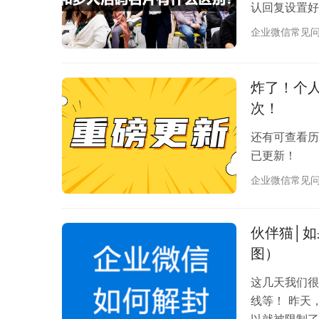
认回复设置好
的欢迎语
企业微信常见
炸了！个
次！
还有可查看历
已更新！
企业微信常见
伙伴猫│
图）
这几天我们很
线等！ 昨天
以就被限制了