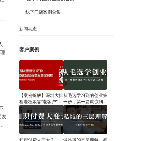
线下门店案例合集
我们
新闻动态
微信
人
客户案例
管理
；
，
企业
用
【案例拆解】深圳大排
从毛选学习到的创业第
档老板娘靠“老客户”一
一步​，第一篇就惊到我
招翻盘，营业额狂飙翻
了！
不
倍，8点后爆满停单！
朋友
企
管
知识付费大变天？
做私域的三层理解，看