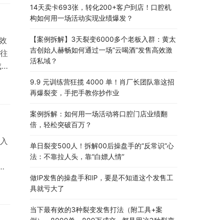
14天卖卡693张，转化200+客户到店！口腔机
构如何用一场活动实现业绩爆发？
【案例拆解】3天裂变6000多个老板入群：黄太
效
吉创始人赫畅如何通过一场”云喝酒”发售高效激
往
活私域？
成了
.0
9.9 元训练营狂揽 4000 单！肖厂长团队靠这招
直
再爆裂变，手把手教你抄作业
的
案例拆解：如何用一场活动将口腔门店业绩翻
倍，轻松突破百万？
入
单日裂变500人！拆解00后操盘手的“反常识”心
法：不靠拉人头，靠“白嫖人情”
，
做IP发售的操盘手和IP，要是不知道这个发售工
议、
具就亏大了
级
理
当下最有效的3种裂变发售打法（附工具+案