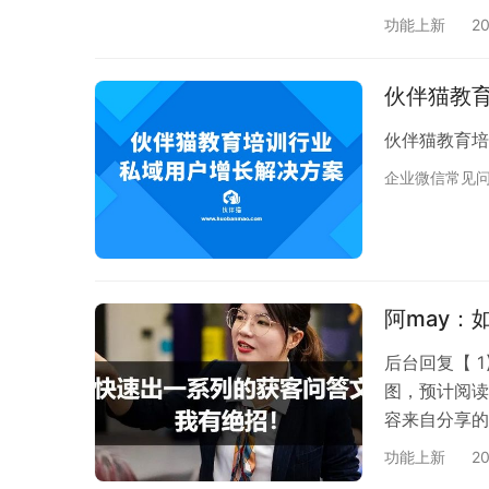
变。 简单直
功能上新
2
裂变中，也见
你可能第一时
伙伴猫教
之，只要脸皮
果你…
伙伴猫教育培
企业微信常见
阿may：
后台回复【
图，预计阅读时
容来自分享的
目标客户，并
功能上新
2