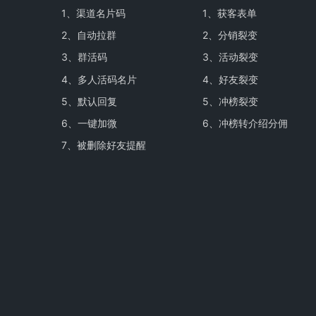
1、
渠道名片码
1、
获客表单
2、
自动拉群
2、
分销裂变
3、
群活码
3、
活动裂变
4、
多人活码名片
4、
好友裂变
5、
默认回复
5、
冲榜裂变
6、
一键加微
6、
冲榜转介绍分佣
7、
被删除好友提醒