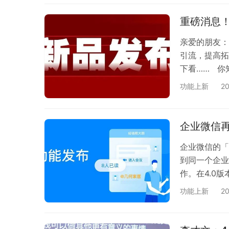
重磅消息！
亲爱的朋友：
引流，提高拓
下看…… 你
一个科学获客
功能上新
2
发布会之时，
在研究引流裂
伙伴猫裂变系
企业微信
企业微信的「
到同一个企业
作。在4.0
我们全新上线
功能上新
2
文档、表格等
最新版本，顺
员配置，他们