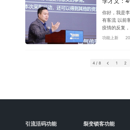
李才文：
你好，我是李
有客流 以前
疫情的反复，
流在哪里呢？
功能上新
2
吸引客流方面
或者你对这些
主要跟你聊聊
4 / 8
1
2
引流活码功能
裂变锁客功能