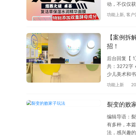
动，不仅仅获
功能上新
,
客户
【案例拆解
招！
后台回复【
共：3272
少儿美术和书
绩不是很好，
功能上新
2
绩！ 由于自
裂变的败
编辑导语：裂
有多种，本篇
法，感兴趣的