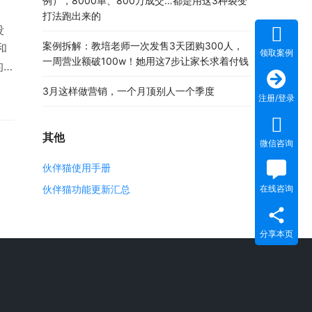
例），8000单、800万成交…都是用这3种裂变
打法跑出来的
没
案例拆解：教培老师一次发售3天团购300人，
和
领取案例
一周营业额破100w！她用这7步让家长求着付钱
的客
快速
3月这样做营销，一个月顶别人一个季度
注册/登录
，
天
其他
微信咨询
伙伴猫使用手册
伙伴猫功能更新汇总
在线咨询
分享本页