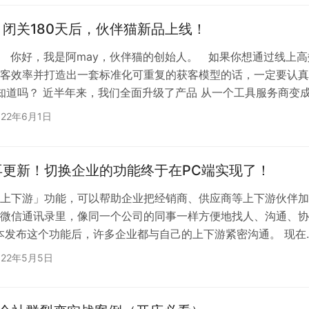
闭关180天后，伙伴猫新品上线！
 你好，我是阿may，伙伴猫的创始人。 如果你想通过线上高
客效率并打造出一套标准化可重复的获客模型的话，一定要认真
知道吗？ 近半年来，我们全面升级了产品 从一个工具服务商变
解决方案服务商！ 2020年1月9日，恰逢微信生日和企业微信3
022年6月1日
我成立了我辈科技，决心要开发企业微信的营销工具，由于我一
变获客的方法论，所以我们专注于开发引流活码和裂变锁客功能
统，不跟众多企业微信服务商去抢SCR…
再更新！切换企业的功能终于在PC端实现了！
上下游」功能，可以帮助企业把经销商、供应商等上下游伙伴加
微信通讯录里，像同一个公司的同事一样方便地找人、沟通、协
版本发布这个功能后，许多企业都与自己的上下游紧密沟通。 现在
了「上下游群」等功能，让跨公司协作更顺畅。 除此之外，会
022年5月5日
常用的办公工具，以及客户朋友圈等服务工具也有升级，一起升
畅协作，愉悦办公吧。 以前，企业的上下游功能只能由超级管
往往是企业的IT主管角色，当他们想要邀请对应的合作…