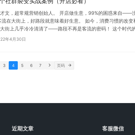
4个社群裂变实战案例（开店必看）
才文，超常规营销创始人。 开店做生意，99%的困惑来自——
客流在大街上，好路段就意味着好生意。 如今，消费习惯的改变
大街上几乎冷冷清清了——路段不再是客流的密码！ 这个时代
最高效的渠道有2个： 抖音和微信 所以，围绕抖音和微信，在
022年4月30日
，你有4种选择： 以上4种吸引客流的方式，如果你一种都不会
方式还很排斥。 那么，你的店可以宣告“退出历史舞台”了。 今
，关于用微信做“社群裂变”，…
3
4
5
6
7
近期文章
客服微信