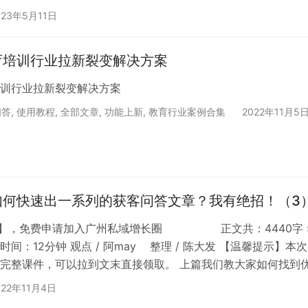
接，稍微动动手就能够实现相当不错的拉新规模。 但在日常所见
023年5月11日
到了诸多败家子玩法，今天就带着你领会一番。 说到败家子玩
间想到的是瑞幸或者拼多多。你会觉得各种补贴，各种折扣。 
育培训行业拉新裂变解决方案
厚敢放下身段去邀请，就能够收获无穷无尽的折扣甚至霸王餐。
训行业拉新裂变解决方案
问答
,
使用教程
,
全部文章
,
功能上新
,
教育行业案例合集
2022年11月5
如何快速出一系列的获客问答文章？我有绝招！（3
 1】，免费申请加入广州私域增长圈 正文共：4440字 
间：12分钟 观点 / 阿may 整理 / 陈大发 【温馨提示】本
完整课件，可以拉到文末直接领取。 上篇我们教大家如何找到
且准确的把别人鱼塘里面的…
022年11月4日