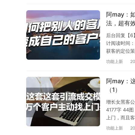
阿may：
法，超有效
后台回复【
计阅读时间：
获客的定位策
来！（1），
功能上新
2
知识产品，来
阿may
（1）
增长女黑客
4177字 
上门，而且客
销！我这几年
功能上新
2
我称之为知识