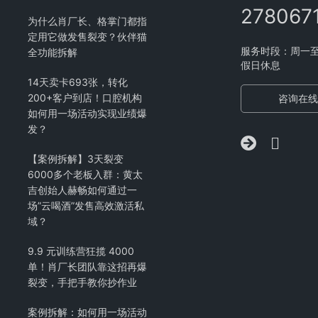
278067
为什么肖厂长、格掌门都指
定用它做发售裂变？伙伴猫
服务时段：周一至周五
全功能拆解
假日休息
14天卖卡693张，转化
200+客户到店！口腔机构
咨询在线
如何用一场活动实现业绩爆
发？
【案例拆解】3天裂变
6000多个老板入群：黄太
吉创始人赫畅如何通过一
场”云喝酒”发售高效激活私
域？
9.9 元训练营狂揽 4000
单！肖厂长团队靠这招再爆
裂变，手把手教你抄作业
案例拆解：如何用一场活动