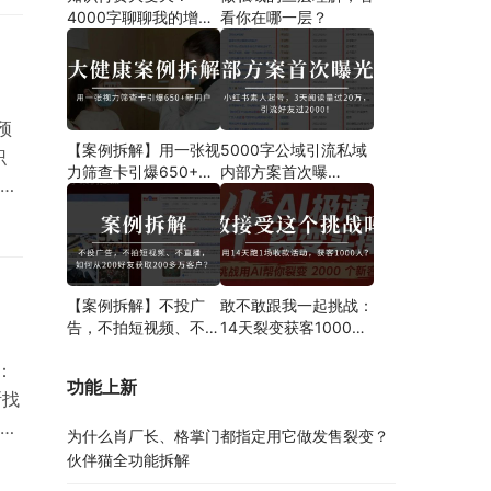
4000字聊聊我的增长
看你在哪一层？
新解法
预
【案例拆解】用一张视
5000字公域引流私域
识
力筛查卡引爆650+新
内部方案首次曝
用户！大健康门诊也能
光！！！案例分析、操
借助
用裂变发售玩转精准引
作步骤都有！
流！
【案例拆解】不投广
敢不敢跟我一起挑战：
告，不拍短视频、不直
14天裂变获客1000
播，如何从200好友获
人？
：
取200多万客户？
功能上新
断找
营
为什么肖厂长、格掌门都指定用它做发售裂变？
法，
伙伴猫全功能拆解