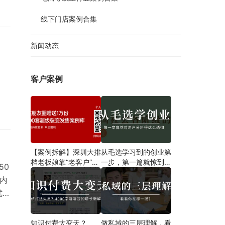
的
线下门店案例合集
法，
总
 如
新闻动态
客户案例
日
）
【案例拆解】深圳大排
从毛选学习到的创业第
档老板娘靠“老客户”一
一步​，第一篇就惊到我
50
招翻盘，营业额狂飙翻
了！
次内
倍，8点后爆满停单！
优质
知识付费大变天？
做私域的三层理解，看