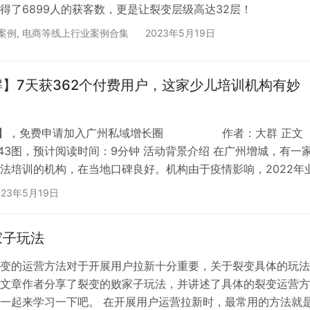
得了6899人的获客数，更是让裂变层级高达32层！
案例
,
电商等线上行业案例合集
2023年5月19日
】7天获362个付费用户，这家少儿培训机构有妙
 1】，免费申请加入广州私域增长圈 作者：大群 正文
字 43图，预计阅读时间：9分钟 活动背景介绍 在广州增城，有一
法培训的机构，在当地口碑良好。机构由于疫情影响，2022年
所以希望做一场促销活动，来拉动机构的业绩，锁定2023年的
023年5月19日
己团队对活动策划并不…
家子玩法
变的运营方法对于开展用户拉新十分重要，关于裂变具体的玩法
文章作者分享了裂变的败家子玩法，并讲述了具体的裂变运营方
一起来学习一下吧。 在开展用户运营拉新时，最常用的方法就