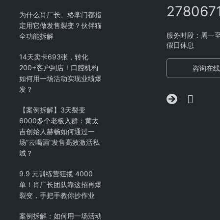
278067
为什么肖厂长、格掌门都指
定用它做发售裂变？伙伴猫
服务时段：周一至周五
全功能拆解
假日休息
14天卖卡693张，转化
200+客户到店！口腔机构
咨询在线
如何用一场活动实现业绩爆
发？
【案例拆解】3天裂变
6000多个老板入群：黄太
吉创始人赫畅如何通过一
场”云喝酒”发售高效激活私
域？
9.9 元训练营狂揽 4000
单！肖厂长团队靠这招再爆
裂变，手把手教你抄作业
案例拆解：如何用一场活动