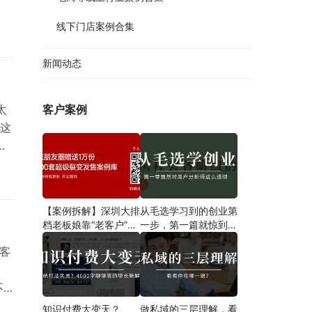
线下门店案例合集
新闻动态
太
客户案例
这
位
意
责
【案例拆解】深圳大排
从毛选学习到的创业第
你
档老板娘靠“老客户”一
一步​，第一篇就惊到我
招翻盘，营业额狂飙翻
了！
客
倍，8点后爆满停单！
不掉
来
知识付费大变天？
做私域的三层理解，看