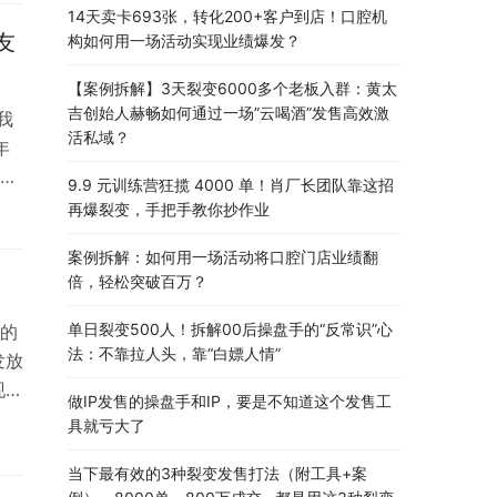
14天卖卡693张，转化200+客户到店！口腔机
友
构如何用一场活动实现业绩爆发？
【案例拆解】3天裂变6000多个老板入群：黄太
吉创始人赫畅如何通过一场”云喝酒”发售高效激
我
活私域？
年
冲
9.9 元训练营狂揽 4000 单！肖厂长团队靠这招
再爆裂变，手把手教你抄作业
里
案例拆解：如何用一场活动将口腔门店业绩翻
，估
倍，轻松突破百万？
…
单日裂变500人！拆解00后操盘手的“反常识”心
的
法：不靠拉人头，靠“白嫖人情”
发放
现金
做IP发售的操盘手和IP，要是不知道这个发售工
具就亏大了
的
当下最有效的3种裂变发售打法（附工具+案
，方