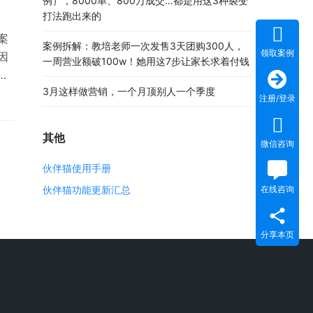
例），8000单、800万成交…都是用这3种裂变
打法跑出来的
案
案例拆解：教培老师一次发售3天团购300人，
领取案例
因
一周营业额破100w！她用这7步让家长求着付钱
别
3月这样做营销，一个月顶别人一个季度
请好
注册/登录
其他
微信咨询
伙伴猫使用手册
伙伴猫功能更新汇总
在线咨询
分享本页