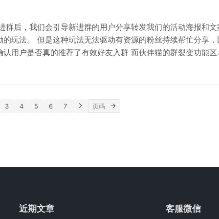
于商家转账到零钱开通的限制较少，推荐大家开通商家转账…
户进群后，我们会引导新进群的用户分享转发我们的活动海报和文
励的玩法。 但是这种玩法无法驱动有资源的粉丝持续帮忙分享，
确认用户是否真的推荐了有效好友入群 而伙伴猫的群裂变功能区
置任务奖励吸引每个渠道/粉丝生成专属参数的群裂变海报，邀
到店核销码、券码、九宫格抽奖等多种类…
3
4
5
6
7
近期文章
客服微信