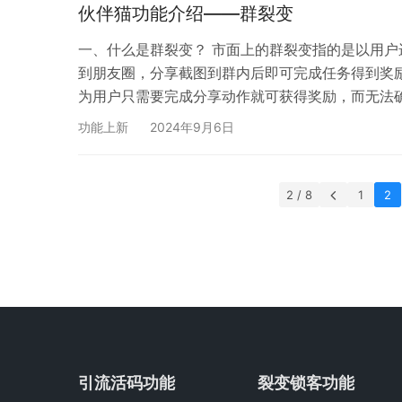
可实现。 由
伙伴猫功能介绍——群裂变
一、什么是群裂变？ 市面上的群裂变指的是以用
到朋友圈，分享截图到群内后即可完成任务得到奖
为用户只需要完成分享动作就可获得奖励，而无法
于市面上的群裂变功能，可实现以下功能： 通过设
功能上新
2024年9月6日
友扫码进入群后 可设置社群、课程、实物、服务、
2 / 8
1
2
引流活码功能
裂变锁客功能