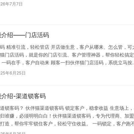
026年7月7日
能介绍——门店活码
码 精准引流，轻松管店 开店做生意，客户从哪来、怎么管，可
猫门店活码，就是你的门店引流、客户管理神器，帮你轻松搞定
、一码在手，客户自动来 顾客一扫伙伴猫门店活码，系统立马按
给最近的店主。要是有门店群活动，还能直接引导顾客进群。这
025年6月25日
路过进店的散客，还是线上看到活动来的顾客，都能精准对接负
不浪费流量。 二、数据清晰，心里有底好经营 用伙伴猫门店活
拉来多少客户，有多少人进群，数据清清楚楚。通过这些数据，
介绍-渠道锁客码
道锁客码？ 伙伴猫渠道锁客码 锁定客户，稳拿收益 生意场上，
归谁赚，必须明明白白！伙伴猫渠道锁客码，专为代理商、加盟
打造，帮你牢牢锁住客户，轻松守住收益。 一码锁定，客户跑
的渠道锁客码，后续所有设置了渠道锁客码的活动里，他和他拉
025年6月25日