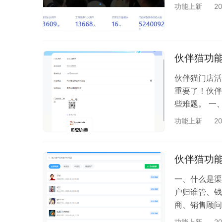
功能上新
2
伙伴猫功
伙伴猫门店活
重要了！伙伴
些难题。 一
置，把他分配
功能上新
2
味着，不管是
的店主，一点
码，每个门店
伙伴猫功能
能知道…
一、什么是渠
户归谁管、钱
商、销售顾问
客户扫推荐人
功能上新
2