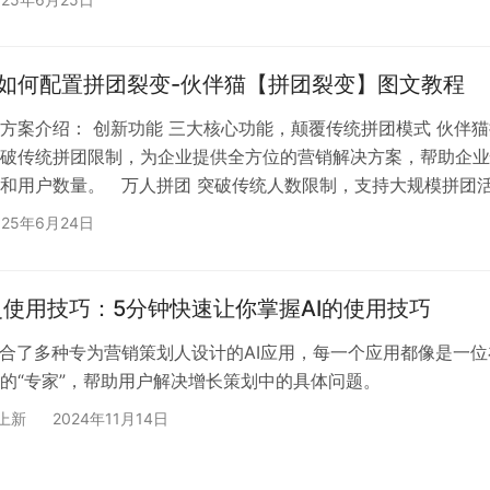
都是推荐人的微信！再也不用担心客户被抢，谁开发的客户，就
三大场景，直接解决生意难题 代理商：守住地盘多赚钱 品牌方为
商配置专属渠道锁客码，用于线上线下推广活动。当代理商辖区
会如何配置拼团裂变-伙伴猫【拼团裂变】图文教程
方案介绍： 创新功能 三大核心功能，颠覆传统拼团模式 伙伴猫
破传统拼团限制，为企业提供全方位的营销解决方案，帮助企业
和用户数量。 万人拼团 突破传统人数限制，支持大规模拼团
10人限制，支持万人级参团规模 通过规模化降低单品成本，获客
025年6月24日
+ 适用于线下门店引流，带动附加消费增长300% 实时监控拼团
活动策略 篮球馆成功案例 “88元抢10节篮球课”活动，3人成团
分销 用…
灵使用技巧：5分钟快速让你掌握AI的使用技巧
集合了多种专为营销策划人设计的AI应用，每一个应用都像是一位
的“专家”，帮助用户解决增长策划中的具体问题。
上新
2024年11月14日