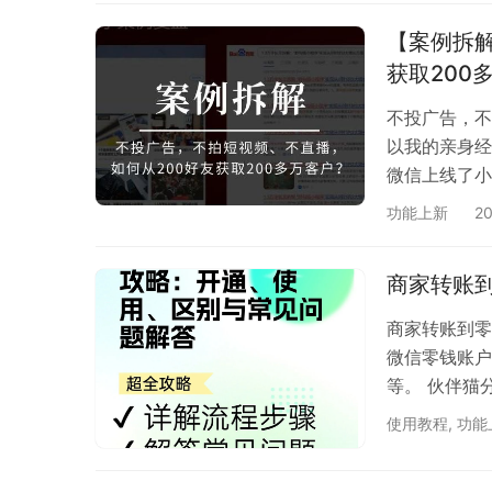
【案例拆
获取200
不投广告，不
以我的亲身经
微信上线了小
进了小程序创
功能上新
2
是，团队除了
只有200个
商家转账
计第一个念头
商家转账到零
微信零钱账户
等。 伙伴猫
红包、商家转
使用教程
,
功能
通，分账最高
微信支付商户