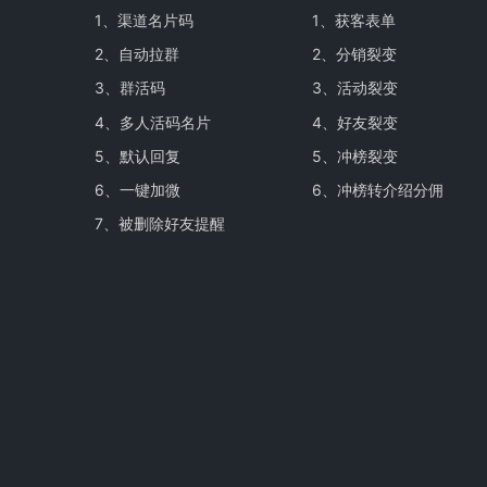
1、
渠道名片码
1、
获客表单
2、
自动拉群
2、
分销裂变
3、
群活码
3、
活动裂变
4、
多人活码名片
4、
好友裂变
5、
默认回复
5、
冲榜裂变
6、
一键加微
6、
冲榜转介绍分佣
7、
被删除好友提醒