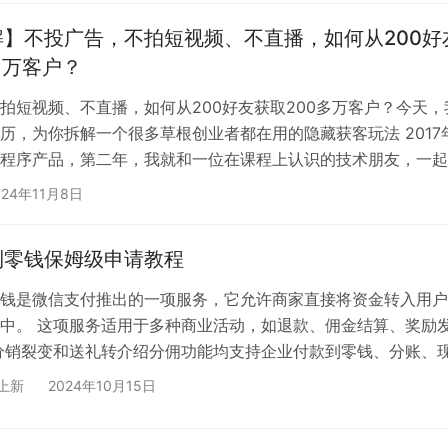
解】不投广告，不拍短视频、不直播，如何从200好
多万客户？
拍短视频、不直播，如何从200好友获取200多万客户？今天，
历，为你拆解一个很多草根创业者都在用的隐藏获客玩法 2017
程序产品，第二年，我就和一位在课程上认识的技术朋友，一起
业的浪潮中……我们做了一款群工具，想要快速获得百万用户 但
024年11月8日
我，几乎全是程序员，也没有广告预算，而当初的我，微信好友
好友，正所谓没钱没资源更没有知名度，怎么做推广？ 换到现在
到零钱保姆级申请教程
就是做短视频了，当初短视频还没有流行起来，而我采取的第一
钱是微信支付推出的一项服务，它允许商家直接将资金转入用户
中。 这项服务适用于多种商业活动，如退款、佣金结算、奖励
分销裂变和送礼转介绍分佣功能均支持企业付款到零钱、分账、
账到零钱这4种方式支持佣金给分销员 分账功能所有企业均可开
上新
2024年10月15日
支持分佣比例为30% 如果需要分佣比例超过30%，则需要企业
具备“企业付款到零钱”或“现金红包”、“商家转账到零钱”的功能