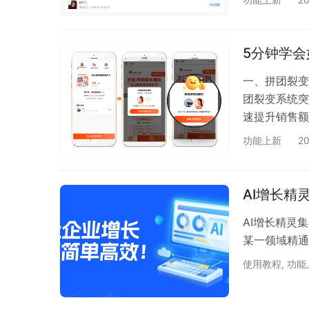
的朋友，找的
远归谁管！ 
同区域的代理
5分钟学
内…
一、拼团裂变
团裂变系统突
速提升销售额
打破传统2-
功能上新
2
本降低50%
度，灵活调整
参团 拼团+
AI增长精
AI增长精灵
某一领域精通
使用教程
,
功能