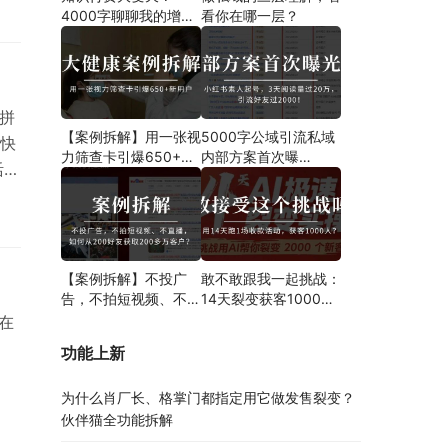
永
4000字聊聊我的增长
看你在哪一层？
新解法
不
拼
【案例拆解】用一张视
5000字公域引流私域
快
力筛查卡引爆650+新
内部方案首次曝
活动
用户！大健康门诊也能
光！！！案例分析、操
成
用裂变发售玩转精准引
作步骤都有！
流！
进
千人
【案例拆解】不投广
敢不敢跟我一起挑战：
告，不拍短视频、不直
14天裂变获客1000
播，如何从200好友获
人？
在
取200多万客户？
功能上新
为什么肖厂长、格掌门都指定用它做发售裂变？
伙伴猫全功能拆解