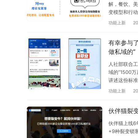
解，餐饮、美
变模型和行动
功能上新
2
有幸参与
做私域的”
人社部联合工
域的”150
讲述这份标准
功能上新
2
伙伴猫裂变
伙伴猫上线6
+9种裂变锁