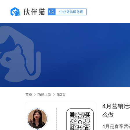
首页
功能上新
第2页
4月营销
么做
4月是春季营