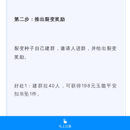
第二步：推出裂变奖励
裂变种子自己建群，邀请人进群，并给出裂变
奖励。
好处1：建群拉40人，
可获得198元玉髓平安
扣吊坠1件。
好处2：建群拉100人，
可以到店领取2680元
马上注册
3D彩雕平安扣玉璧1件。