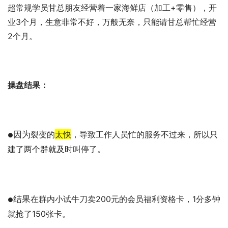
超常规学员
甘总朋友经营着一家海鲜店（加工+零售），开
业3个月，生意非常不好，万般无奈，只能请甘总帮忙经营
2个月。
操盘结果：
因为
裂变的
太快
，导致工作人员忙的服务不过来，所以
只
●
建了两个群就及时叫停了。
结果
在群内小试牛刀卖200元的会员福利资格卡，1分多钟
●
就抢了150张卡。