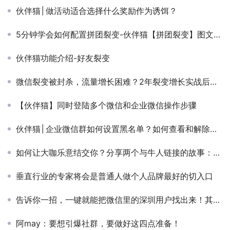
伙伴猫│做活动适合选择什么奖励作为诱饵？
5分钟学会如何配置拼团裂变-伙伴猫【拼团裂变】图文教程
伙伴猫功能介绍-好友裂变
微信裂变被封杀，流量增长困难？2年裂变增长实战后，我写了5400字结论
【伙伴猫】同时登陆多个微信和企业微信操作步骤
伙伴猫│企业微信群如何设置黑名单？如何查看和解除黑名单？
如何让大咖乐意结交你？分享两个与牛人链接的故事：小马宋和罗振宇，我和宗毅
垂直行业的专家将会是普通人做个人品牌最好的切入口
告诉你一招，一键就能把微信里的深圳用户找出来！其他地方也适用！
阿may：要想引爆社群，要做好这四点准备！