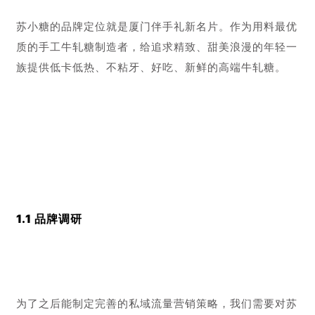
客户逛街的时候，路过门店，测试进店率，以及进店后的
成交率，在收银台支付并加微信的比例，这样就形成了一
个
流量漏斗模型，可分为：路过、进店、收银台、收礼对
象。
因为每天都有比较稳定的支付人数，所以我们决定先从收
银台这块着手，聚焦提高收银台这块引流到微信的比例。
引流到微信后，需要再进行精细化的运营，达到用户在微
信上的长期复购，以及顾客裂变的目标，从而实现营业额
上的成倍提升。