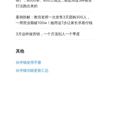
例），8000单、800万成交…都是用这3种裂变
打法跑出来的
案例拆解：教培老师一次发售3天团购300人，
一周营业额破100w！她用这7步让家长求着付钱
3月这样做营销，一个月顶别人一个季度
其他
伙伴猫使用手册
伙伴猫功能更新汇总