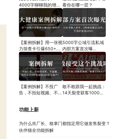
4000字聊聊我的增长
看你在哪一层？
新解法
【案例拆解】用一张视
5000字公域引流私域
力筛查卡引爆650+新
内部方案首次曝
用户！大健康门诊也能
光！！！案例分析、操
用裂变发售玩转精准引
作步骤都有！
流！
【案例拆解】不投广
敢不敢跟我一起挑战：
告，不拍短视频、不直
14天裂变获客1000
播，如何从200好友获
人？
取200多万客户？
功能上新
为什么肖厂长、格掌门都指定用它做发售裂变？
伙伴猫全功能拆解