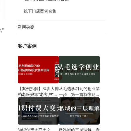
线下门店案例合集
新闻动态
”
客户案例
【案例拆解】深圳大排
从毛选学习到的创业第
档老板娘靠“老客户”一
一步​，第一篇就惊到我
招翻盘，营业额狂飙翻
了！
倍，8点后爆满停单！
知识付费大变天？
做私域的三层理解，看