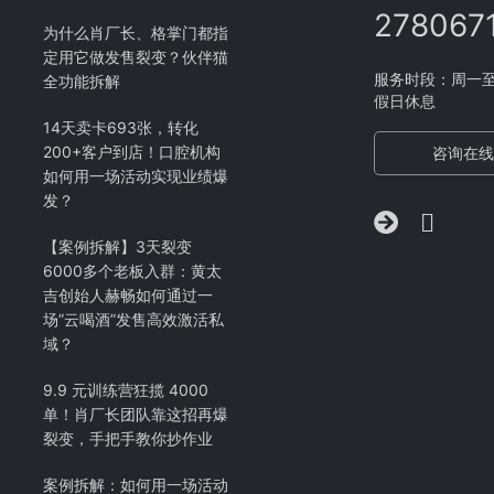
278067
为什么肖厂长、格掌门都指
定用它做发售裂变？伙伴猫
服务时段：周一至周五
全功能拆解
假日休息
14天卖卡693张，转化
200+客户到店！口腔机构
咨询在线
如何用一场活动实现业绩爆
发？
【案例拆解】3天裂变
6000多个老板入群：黄太
吉创始人赫畅如何通过一
场”云喝酒”发售高效激活私
域？
9.9 元训练营狂揽 4000
单！肖厂长团队靠这招再爆
裂变，手把手教你抄作业
案例拆解：如何用一场活动