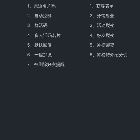
1、
渠道名片码
1、
获客表单
2、
自动拉群
2、
分销裂变
3、
群活码
3、
活动裂变
4、
多人活码名片
4、
好友裂变
5、
默认回复
5、
冲榜裂变
6、
一键加微
6、
冲榜转介绍分佣
7、
被删除好友提醒