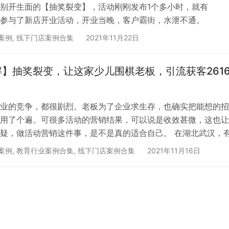
别开生面的【抽奖裂变】，活动刚刚发布1个多小时，就有
用户参与了新店开业活动，开业当晚，客户霸街，水泄不通。
案例
,
线下门店案例合集
2021年11月22日
】抽奖裂变，让这家少儿围棋老板，引流获客261
业的竞争，都很剧烈。老板为了企业求生存，也确实把能想的招
用了个遍。可很多活动的营销结果，可以说是收效甚微，这也让
疑，做活动营销这件事，是不是真的适合自己。 在湖北武汉，
培训的机构老板，也遇到了同样的问题，尝试了很多软件工具，
案例
,
教育行业案例合集
,
线下门店案例合集
2021年11月16日
坑之后，在伙伴猫团队的指导运营下，搭建了【抽奖裂变】的获
为这次活动，让他坚信，好的裂变方案和玩法，依然是做低成本
。 活动数据结果： 单场裂变活动，引流裂变2616人添加企业