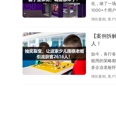
化，做了一场
1000+个
增长案例
,
客户
【案例拆解
人！
如今，各行各
能用的策略都
多企业老板怀
家做少儿围棋
增长案例
,
客户
了很多方案的
方案，也正因
客的重要途径
进…