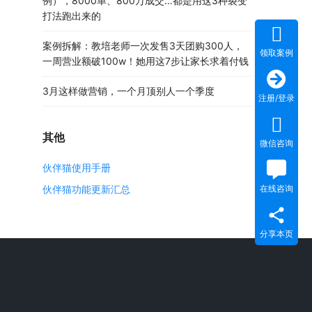
例），8000单、800万成交…都是用这3种裂变
打法跑出来的
案例拆解：教培老师一次发售3天团购300人，
领取案例
一周营业额破100w！她用这7步让家长求着付钱
3月这样做营销，一个月顶别人一个季度
注册/登录
其他
微信咨询
伙伴猫使用手册
伙伴猫功能更新汇总
在线咨询
分享本页