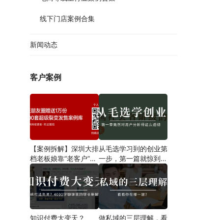
线下门店案例合集
新闻动态
客户案例
【案例拆解】深圳大排
从毛选学习到的创业第
档老板娘靠“老客户”一
一步​，第一篇就惊到我
招翻盘，营业额狂飙翻
了！
倍，8点后爆满停单！
知识付费大变天？
做私域的三层理解，看