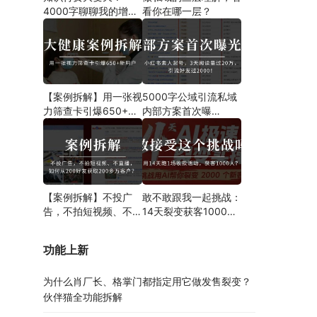
4000字聊聊我的增长
看你在哪一层？
新解法
【案例拆解】用一张视
5000字公域引流私域
力筛查卡引爆650+新
内部方案首次曝
用户！大健康门诊也能
光！！！案例分析、操
用裂变发售玩转精准引
作步骤都有！
流！
【案例拆解】不投广
敢不敢跟我一起挑战：
告，不拍短视频、不直
14天裂变获客1000
播，如何从200好友获
人？
取200多万客户？
功能上新
为什么肖厂长、格掌门都指定用它做发售裂变？
伙伴猫全功能拆解