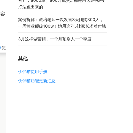
例），8000单、800万成交…都是用这3种裂变
打法跑出来的
内容
案例拆解：教培老师一次发售3天团购300人，
一周营业额破100w！她用这7步让家长求着付钱
3月这样做营销，一个月顶别人一个季度
其他
伙伴猫使用手册
伙伴猫功能更新汇总