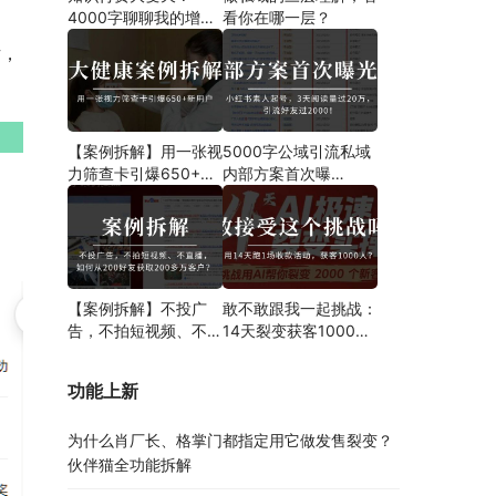
4000字聊聊我的增长
看你在哪一层？
新解法
片，
【案例拆解】用一张视
5000字公域引流私域
力筛查卡引爆650+新
内部方案首次曝
用户！大健康门诊也能
光！！！案例分析、操
用裂变发售玩转精准引
作步骤都有！
流！
【案例拆解】不投广
敢不敢跟我一起挑战：
告，不拍短视频、不直
14天裂变获客1000
播，如何从200好友获
人？
取200多万客户？
功能上新
为什么肖厂长、格掌门都指定用它做发售裂变？
伙伴猫全功能拆解