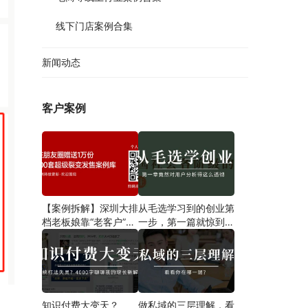
线下门店案例合集
新闻动态
客户案例
【案例拆解】深圳大排
从毛选学习到的创业第
档老板娘靠“老客户”一
一步​，第一篇就惊到我
招翻盘，营业额狂飙翻
了！
倍，8点后爆满停单！
知识付费大变天？
做私域的三层理解，看